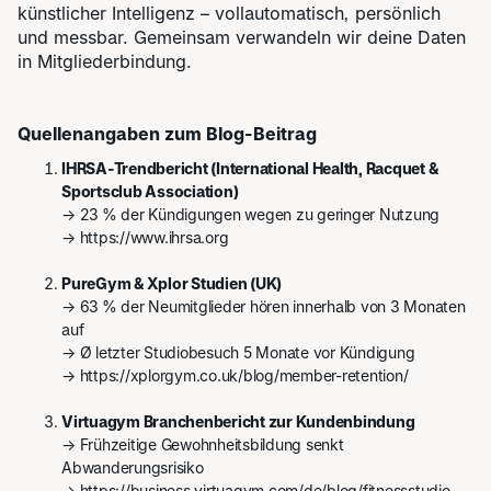
künstlicher Intelligenz – vollautomatisch, persönlich
und messbar. Gemeinsam verwandeln wir deine Daten
in Mitgliederbindung.
Quellenangaben zum Blog-Beitrag
IHRSA-Trendbericht (International Health, Racquet &
Sportsclub Association)
→ 23 % der Kündigungen wegen zu geringer Nutzung
→
https://www.ihrsa.org
PureGym & Xplor Studien (UK)
→ 63 % der Neumitglieder hören innerhalb von 3 Monaten
auf
→ Ø letzter Studiobesuch 5 Monate vor Kündigung
→
https://xplorgym.co.uk/blog/member-retention/
Virtuagym Branchenbericht zur Kundenbindung
→ Frühzeitige Gewohnheitsbildung senkt
Abwanderungsrisiko
→
https://business.virtuagym.com/de/blog/fitnessstudio-