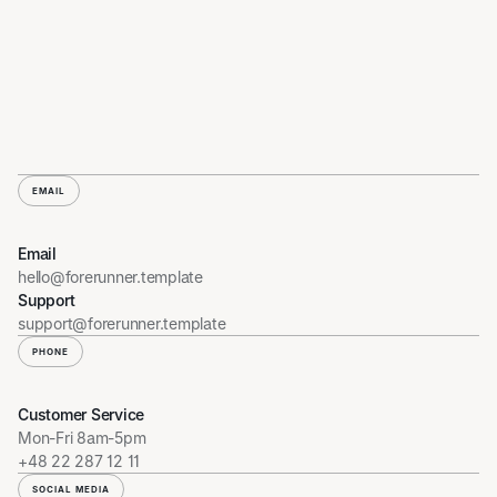
Address
Templatkowa 108
01-234 Warszawa
EMAIL
Email
hello@forerunner.template
Support
support@forerunner.template
PHONE
Customer Service
Mon-Fri 8am-5pm
+48 22 287 12 11
SOCIAL MEDIA