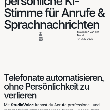
persönliche KI-
Stimme für Anrufe &
Sprachnachrichten
Maximilian van der
Mond
04 July 2025
Telefonate automatisieren,
ohne Persönlichkeit zu
verlieren
Mit
StudioVoice
kannst du Anrufe professionell und