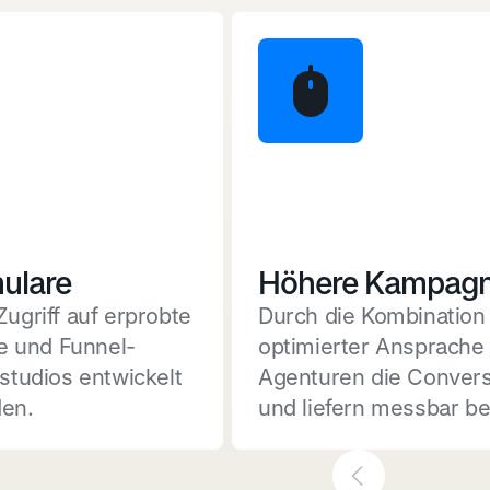
ulare
Höhere Kampagn
Zugriff auf erprobte
Durch die Kombination 
e und Funnel-
optimierter Ansprache 
sstudios entwickelt
Agenturen die Convers
den.
und liefern messbar b