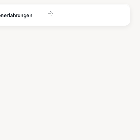
nerfahrungen
Reserva una demostración
Termin sichern
nerfahrungen
Prueba StudioPartner
Termin sichern
nerfahrungen
Preisanfrage
Termin sichern
nerfahrungen
Prueba StudioPartner
Termin sichern