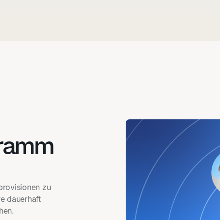
gramm
provisionen zu
e dauerhaft
hen.